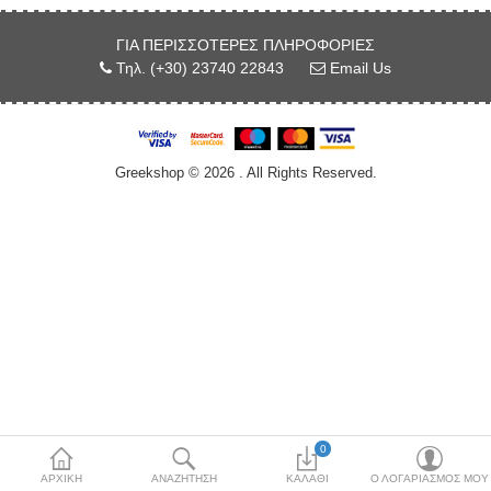
Κόσμημα
ΓΙΑ ΠΕΡΙΣΣΌΤΕΡΕΣ ΠΛΗΡΟΦΟΡΊΕΣ
Τηλ. (+30) 23740 22843
Email Us
Μπλούζες & Μάσκα
Προστασίας
Μπρελόκ
Greekshop © 2026 . All Rights Reserved.
Νομίσματα & Γραμματόσημα
Περικεφαλαία
Σφουγγάρια θαλάσσης
Τσαρούχια-Φέσια
Χονδρική Πώληση
More Categories
0
ΑΡΧΙΚΉ
ΑΝΑΖΉΤΗΣΗ
ΚΑΛΆΘΙ
Ο ΛΟΓΑΡΙΑΣΜΌΣ ΜΟΥ
Συγκρίνω
Λίστα