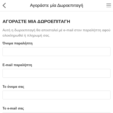
Αγοράστε μία Δωροεπιταγή
ΑΓΟΡΆΣΤΕ ΜΊΑ ΔΩΡΟΕΠΙΤΑΓΉ
Αυτή η δωροεπιταγή θα αποσταλεί μέ e-mail στον παραλήπτη αφού
ολοκληρωθεί ή πληρωμή σας.
ΚΑΤΑΣΤΗΜΑ
Όνομα παραλήπτη
Categories
E-mail παραλήπτη
Αγάλματα
Αναπτήρες
Το όνομα σας
Βιβλία - Ημερ/για - Χάρτες
Καλλυντικά
Το e-mail σας
Κεραμικά Ελληνικά