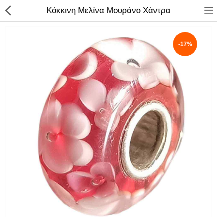
Κόκκινη Μελίνα Μουράνο Χάντρα
-17%
ΚΑΤΑΣΤΗΜΑ
Categories
Αγάλματα
Αναπτήρες
Βιβλία - Ημερ/για - Χάρτες
Καλλυντικά
Κεραμικά Ελληνικά