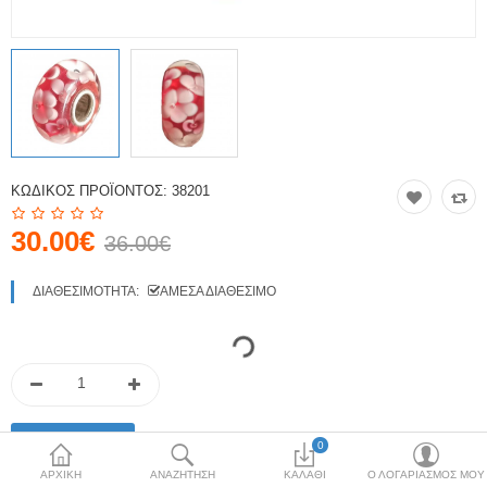
Κόσμημα
Μπλούζες & Μάσκα
Προστασίας
Μπρελόκ
Νομίσματα & Γραμματόσημα
ΚΩΔΙΚΌΣ ΠΡΟΪΌΝΤΟΣ:
38201
Περικεφαλαία
30.00€
36.00€
Σφουγγάρια θαλάσσης
ΔΙΑΘΕΣΙΜΌΤΗΤΑ:
ΆΜΕΣΑ ΔΙΑΘΈΣΙΜΟ
Τσαρούχια-Φέσια
Χονδρική Πώληση
More Categories
0
ΑΡΧΙΚΉ
ΑΝΑΖΉΤΗΣΗ
ΚΑΛΆΘΙ
Ο ΛΟΓΑΡΙΑΣΜΌΣ ΜΟΥ
Συγκρίνω
Λίστα