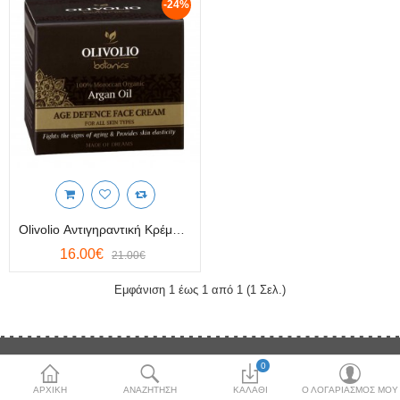
-24%
Κόσμημα
Μπλούζες & Μάσκα
Προστασίας
Μπρελόκ
Νομίσματα & Γραμματόσημα
Περικεφαλαία
Σφουγγάρια θαλάσσης
Οlivolio Αντιγηραντική Κρέμα Προσώπου Με Αργκάν 50ml
16.00€
21.00€
Τσαρούχια-Φέσια
Εμφάνιση 1 έως 1 από 1 (1 Σελ.)
Χονδρική Πώληση
More Categories
ΓΙΑ ΠΕΡΙΣΣΌΤΕΡΕΣ ΠΛΗΡΟΦΟΡΊΕΣ
0
Τηλ. (+30) 23740 22843
Email Us
ΑΡΧΙΚΉ
ΑΝΑΖΉΤΗΣΗ
ΚΑΛΆΘΙ
Ο ΛΟΓΑΡΙΑΣΜΌΣ ΜΟΥ
Συγκρίνω
Λίστα