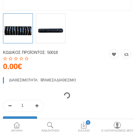
Κόσμημα
Μπλούζες & Μάσκα
Προστασίας
Μπρελόκ
Νομίσματα & Γραμματόσημα
ΚΩΔΙΚΌΣ ΠΡΟΪΌΝΤΟΣ:
50018
Περικεφαλαία
0.00€
Σφουγγάρια θαλάσσης
ΔΙΑΘΕΣΙΜΌΤΗΤΑ:
ΆΜΕΣΑ ΔΙΑΘΈΣΙΜΟ
Τσαρούχια-Φέσια
Χονδρική Πώληση
More Categories
0
ΑΡΧΙΚΉ
ΑΝΑΖΉΤΗΣΗ
ΚΑΛΆΘΙ
Ο ΛΟΓΑΡΙΑΣΜΌΣ ΜΟΥ
Συγκρίνω
Λίστα