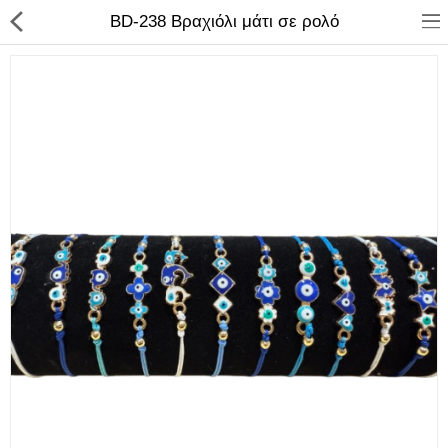
BD-238 Βραχιόλι μάτι σε ρολό
ΚΑΤΑΣΤΗΜΑ
Categories
Αγάλματα
Αναπτήρες
Βιβλία - Ημερ/για - Χάρτες
Καλλυντικά
Κεραμικά Ελληνικά