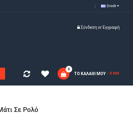
Greek
Σύνδεση
or
Εγγραφή
0
ΤΟ ΚΑΛΆΘΙ ΜΟΥ
- 0.00€
Μάτι Σε Ρολό