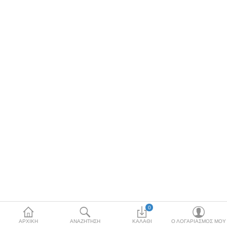
Κόσμημα
Μπλούζες & Μάσκα
Προστασίας
Μπρελόκ
Νομίσματα & Γραμματόσημα
Περικεφαλαία
Σφουγγάρια θαλάσσης
Τσαρούχια-Φέσια
Χονδρική Πώληση
More Categories
0
ΑΡΧΙΚΉ
ΑΝΑΖΉΤΗΣΗ
ΚΑΛΆΘΙ
Ο ΛΟΓΑΡΙΑΣΜΌΣ ΜΟΥ
Συγκρίνω
Λίστα