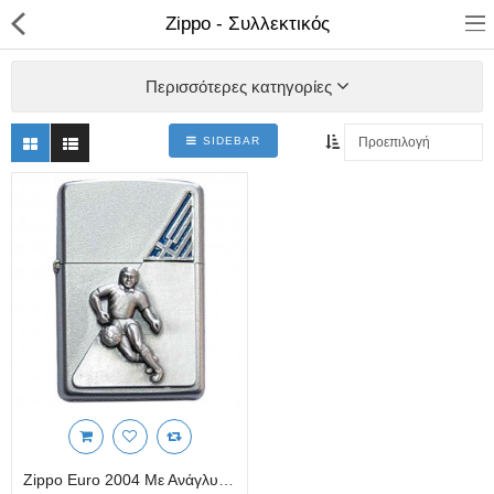
Zippo - Συλλεκτικός
Περισσότερες κατηγορίες
SIDEBAR
ΚΑΤΑΣΤΗΜΑ
Categories
Αγάλματα
Αναπτήρες
Βιβλία - Ημερ/για - Χάρτες
Καλλυντικά
Κεραμικά Ελληνικά
Zippo Euro 2004 Με Ανάγλυφο Ποδοσφαιριστή - Νο 053 Από 300 Τεμάχια.