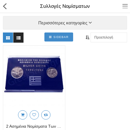
Συλλογές Νομίσματων
Περισσότερες κατηγορίες
SIDEBAR
ΚΑΤΑΣΤΗΜΑ
Categories
Αγάλματα
Αναπτήρες
Βιβλία - Ημερ/για - Χάρτες
Καλλυντικά
Κεραμικά Ελληνικά
2 Ασημένια Νομίσματα Των 30 Δραχμών Σε Κασετίνα