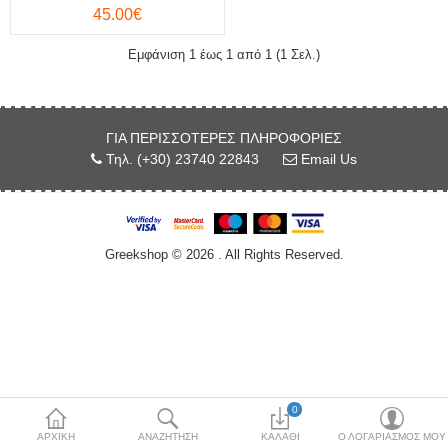
45.00€
Κόσμημα
Εμφάνιση 1 έως 1 από 1 (1 Σελ.)
Μπλούζες & Μάσκα
Προστασίας
Μπρελόκ
ΓΙΑ ΠΕΡΙΣΣΌΤΕΡΕΣ ΠΛΗΡΟΦΟΡΊΕΣ
Τηλ. (+30) 23740 22843
Email Us
Νομίσματα & Γραμματόσημα
Περικεφαλαία
Greekshop © 2026 . All Rights Reserved.
Σφουγγάρια θαλάσσης
Τσαρούχια-Φέσια
Χονδρική Πώληση
More Categories
0
ΑΡΧΙΚΉ
ΑΝΑΖΉΤΗΣΗ
ΚΑΛΆΘΙ
Ο ΛΟΓΑΡΙΑΣΜΌΣ ΜΟΥ
Συγκρίνω
Λίστα