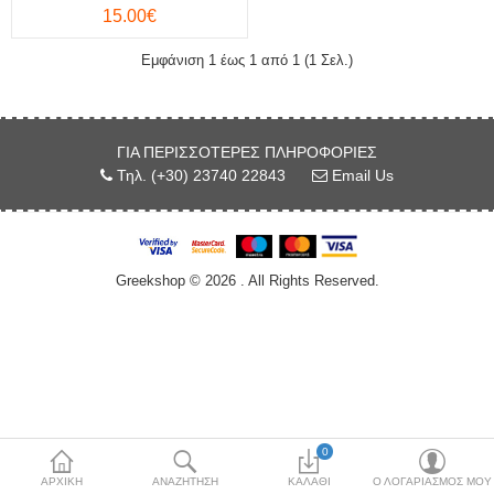
15.00€
Κόσμημα
Εμφάνιση 1 έως 1 από 1 (1 Σελ.)
Μπλούζες & Μάσκα
Προστασίας
Μπρελόκ
ΓΙΑ ΠΕΡΙΣΣΌΤΕΡΕΣ ΠΛΗΡΟΦΟΡΊΕΣ
Τηλ. (+30) 23740 22843
Email Us
Νομίσματα & Γραμματόσημα
Περικεφαλαία
Greekshop © 2026 . All Rights Reserved.
Σφουγγάρια θαλάσσης
Τσαρούχια-Φέσια
Χονδρική Πώληση
More Categories
0
ΑΡΧΙΚΉ
ΑΝΑΖΉΤΗΣΗ
ΚΑΛΆΘΙ
Ο ΛΟΓΑΡΙΑΣΜΌΣ ΜΟΥ
Συγκρίνω
Λίστα