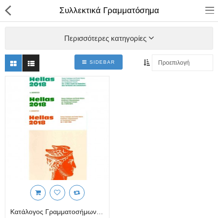
Συλλεκτικά Γραμματόσημα
Περισσότερες κατηγορίες
SIDEBAR
ΚΑΤΑΣΤΗΜΑ
Categories
Αγάλματα
Αναπτήρες
Βιβλία - Ημερ/για - Χάρτες
Καλλυντικά
Κεραμικά Ελληνικά
Κατάλογος Γραμματοσήμων Ελλάς 2018 (σε Τρεις Τόμους)