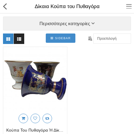
Δίκαια Κούπα του Πυθαγόρα
Περισσότερες κατηγορίες
SIDEBAR
ΚΑΤΑΣΤΗΜΑ
Categories
Αγάλματα
Αναπτήρες
Βιβλία - Ημερ/για - Χάρτες
Καλλυντικά
Κεραμικά Ελληνικά
Κούπα Του Πυθαγόρα Ή Δίκαιη Κούπα - Κεραμική