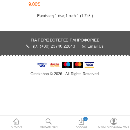
9.00€
Κόσμημα
Εμφάνιση 1 έως 1 από 1 (1 Σελ.)
Μπλούζες & Μάσκα
Προστασίας
Μπρελόκ
ΓΙΑ ΠΕΡΙΣΣΌΤΕΡΕΣ ΠΛΗΡΟΦΟΡΊΕΣ
Τηλ. (+30) 23740 22843
Email Us
Νομίσματα & Γραμματόσημα
Περικεφαλαία
Greekshop © 2026 . All Rights Reserved.
Σφουγγάρια θαλάσσης
Τσαρούχια-Φέσια
Χονδρική Πώληση
More Categories
0
ΑΡΧΙΚΉ
ΑΝΑΖΉΤΗΣΗ
ΚΑΛΆΘΙ
Ο ΛΟΓΑΡΙΑΣΜΌΣ ΜΟΥ
Συγκρίνω
Λίστα