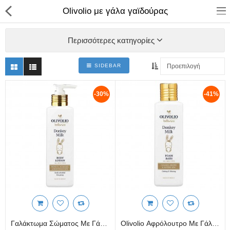
Olivolio με γάλα γαϊδούρας
Περισσότερες κατηγορίες
SIDEBAR
ΚΑΤΑΣΤΗΜΑ
-30%
-41%
Categories
Αγάλματα
Αναπτήρες
Βιβλία - Ημερ/για - Χάρτες
Καλλυντικά
Κεραμικά Ελληνικά
Γαλάκτωμα Σώματος Με Γάλα Γαϊδούρας 250 Ml
Olivolio Αφρόλουτρο Με Γάλα Γαϊδούρας 250 Ml