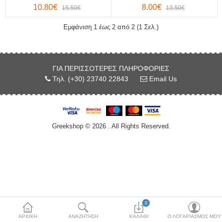
10.80€
8.00€
15.50€
13.50€
Κόσμημα
Εμφάνιση 1 έως 2 από 2 (1 Σελ.)
Μπλούζες & Μάσκα
Προστασίας
Μπρελόκ
ΓΙΑ ΠΕΡΙΣΣΌΤΕΡΕΣ ΠΛΗΡΟΦΟΡΊΕΣ
Τηλ. (+30) 23740 22843
Email Us
Νομίσματα & Γραμματόσημα
Περικεφαλαία
Greekshop © 2026 . All Rights Reserved.
Σφουγγάρια θαλάσσης
Τσαρούχια-Φέσια
Χονδρική Πώληση
More Categories
0
ΑΡΧΙΚΉ
ΑΝΑΖΉΤΗΣΗ
ΚΑΛΆΘΙ
Ο ΛΟΓΑΡΙΑΣΜΌΣ ΜΟΥ
Συγκρίνω
Λίστα